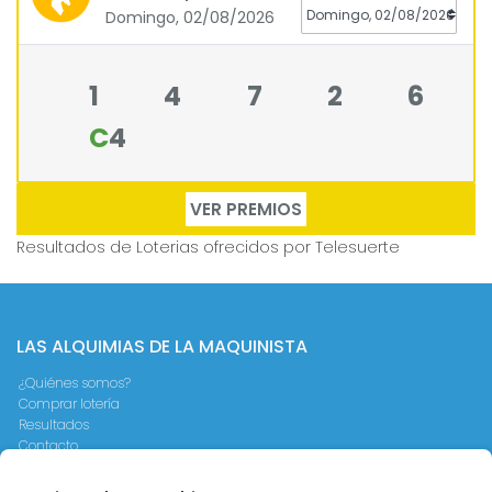
Domingo, 02/08/2026
1
4
7
2
6
C
4
VER PREMIOS
Resultados de Loterias
ofrecidos por Telesuerte
LAS ALQUIMIAS DE LA MAQUINISTA
¿Quiénes somos?
Comprar lotería
Resultados
Contacto
Empresas
Peñas