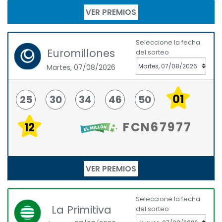
VER PREMIOS
Seleccione la fecha
Euromillones
del sorteo
Martes, 07/08/2026
01
25
30
34
46
50
FCN67977
12
VER PREMIOS
Seleccione la fecha
La Primitiva
del sorteo