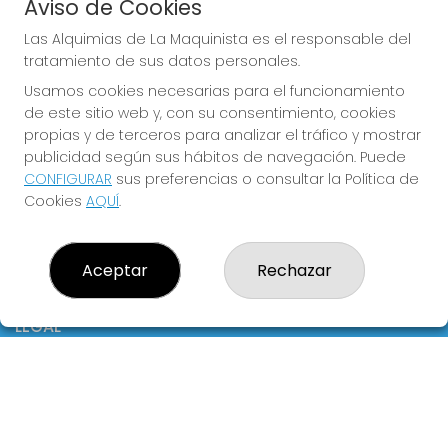
Aviso de Cookies
Boletos digitales
Acceso
Las Alquimias de La Maquinista es el responsable del
Registro
tratamiento de sus datos personales.
Usamos cookies necesarias para el funcionamiento
CONTACTO
de este sitio web y, con su consentimiento, cookies
ADMINISTRACION DE LOTERIAS: 326-BARCELONA -
propias y de terceros para analizar el tráfico y mostrar
RECEPTOR OFICIAL: 10980 Lotería Las Alquimias de La
publicidad según sus hábitos de navegación. Puede
Maquinista, repartiendo suerte con ilusión.
CONFIGURAR
sus preferencias o consultar la Política de
933608833
Cookies
AQUÍ
.
loterialamaquinista326@gmail.com
CC La Maquinista, C/Potosí, 2 (junto salida Carrefour)
Barcelona, 08030
Aceptar
Rechazar
(Barcelona) España
LEGAL
Aviso Legal
Política de Privacidad
Política de Cookies
Condiciones de Compra
Tienda de Lotería Nacional