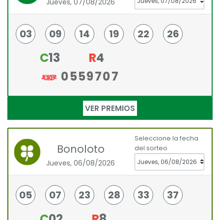
Jueves, 07/08/2026
03
09
14
19
22
26
C
13
R
4
0559707
VER PREMIOS
Seleccione la fecha
Bonoloto
del sorteo
Jueves, 06/08/2026
05
07
23
28
33
37
C
02
R
8