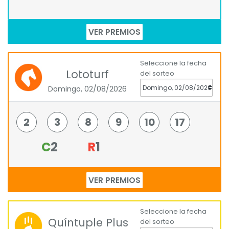
VER PREMIOS
Seleccione la fecha
Lototurf
del sorteo
Domingo, 02/08/2026
2
3
8
9
10
17
C
2
R
1
VER PREMIOS
Seleccione la fecha
Quíntuple Plus
del sorteo